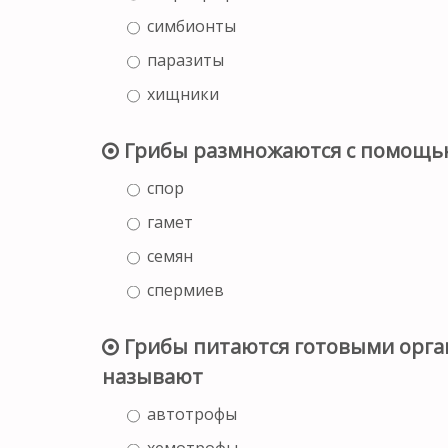
симбионты
паразиты
хищники
Грибы размножаются с помощь
спор
гамет
семян
спермиев
Грибы питаются готовыми орга
называют
автотрофы
хемотрофы