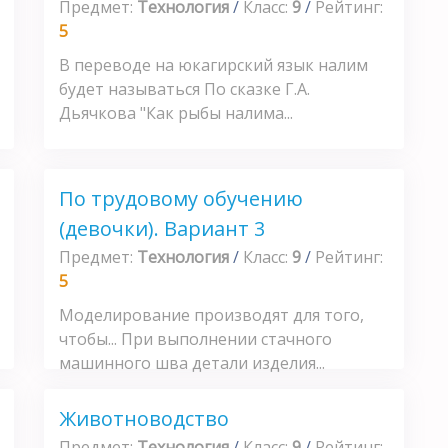
Предмет:
Технология
/
Класс:
9
/
Рейтинг:
5
В переводе на юкагирский язык налим
будет называться По сказке Г.А.
Дьячкова "Как рыбы налима...
По трудовому обучению
(девочки). Вариант 3
Предмет:
Технология
/
Класс:
9
/
Рейтинг:
5
Моделирование производят для того,
чтобы... При выполнении стачного
машинного шва детали изделия...
Животноводство
Предмет:
Технология
/
Класс:
9
/
Рейтинг: