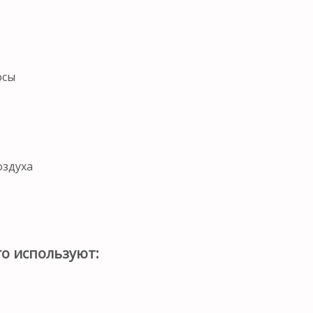
осы
оздуха
о используют: