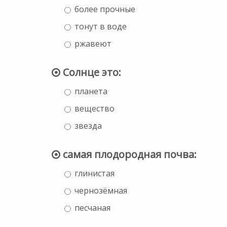
более прочные
тонут в воде
ржавеют
Солнце это:
планета
вещество
звезда
самая плодородная почва:
глинистая
чернозёмная
песчаная