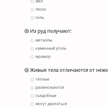
мел
песок
соль
Из руд получают:
металлы
каменный уголь
мрамор
Живые тела отличаются от нежи
тёплые
размножаются
съедобные
могут двигаться