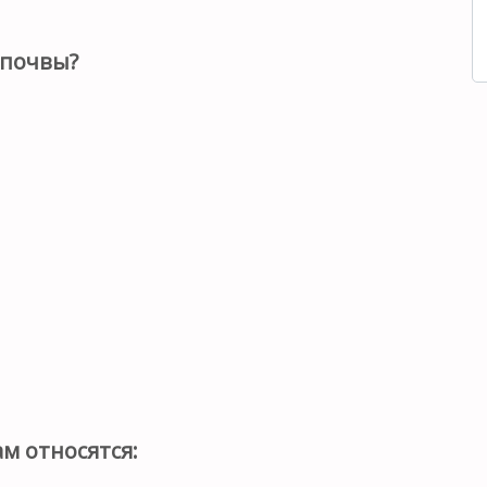
 почвы?
м относятся: