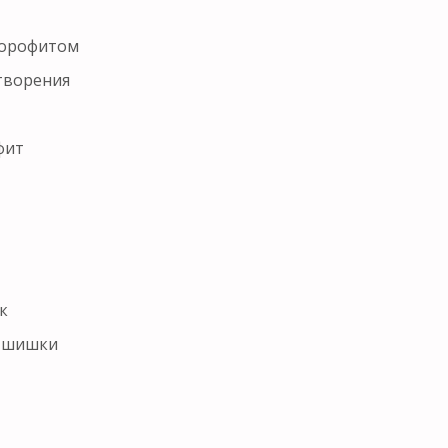
порофитом
творения
фит
к
е шишки