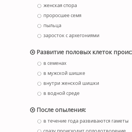
женская спора
проросшее семя
пыльца
заросток с архегониями
Развитие половых клеток проис
в семенах
в мужской шишке
внутри женской шишки
в водной среде
После опыления:
в течение года развиваются гаметы
сразу происходит оплодотворение