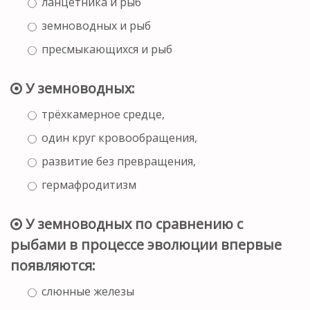
ланцетника и рыб
земноводных и рыб
пресмыкающихся и рыб
У земноводных:
трёхкамерное средце,
один круг кровообращения,
развитие без превращения,
гермафродитизм
У земноводных по сравнению с
рыбами в процессе эволюции впервые
появляются:
слюнные железы