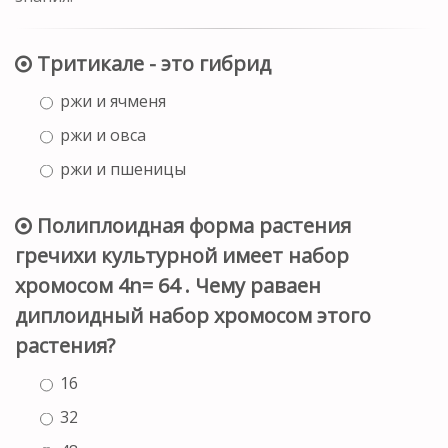
Тритикале - это гибрид
ржи и ячменя
ржи и овса
ржи и пшеницы
Полиплоидная форма растения
гречихи культурной имеет набор
хромосом 4n= 64 . Чему раваен
диплоидный набор хромосом этого
растения?
16
32