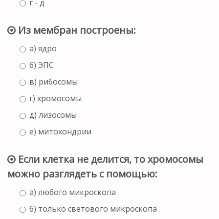
г - д
Из мембран построены:
а) ядро
б) ЭПС
в) рибосомы
г) хромосомы
д) лизосомы
е) митохондрии
Если клетка не делится, то хромосомы
можно разглядеть с помощью:
а) любого микроскопа
б) только светового микроскопа