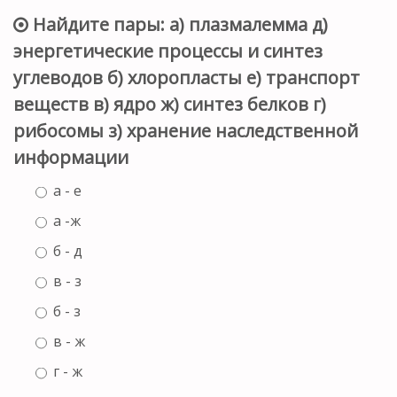
Найдите пары: а) плазмалемма д)
энергетические процессы и синтез
углеводов б) хлоропласты е) транспорт
веществ в) ядро ж) синтез белков г)
рибосомы з) хранение наследственной
информации
а - е
а -ж
б - д
в - з
б - з
в - ж
г - ж