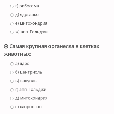
г) рибосома
д) ядрышко
е) митохондрия
ж) апп. Гольджи
Самая крупная органелла в клетках
животных:
а) ядро
б) центриоль
в) вакуоль
г) апп. Гольджи
д) митохондрия
е) хлоропласт