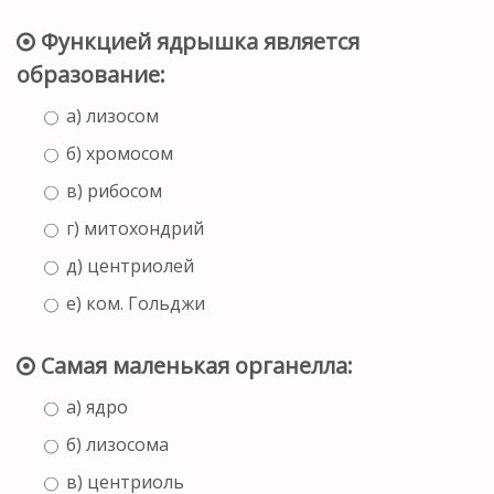
Функцией ядрышка является
образование:
а) лизосом
б) хромосом
в) рибосом
г) митохондрий
д) центриолей
е) ком. Гольджи
Самая маленькая органелла:
а) ядро
б) лизосома
в) центриоль