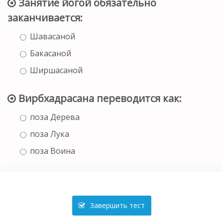
Занятие йогой обязательно
заканчивается:
Шавасаной
Бакасаной
Ширшасаной
Вирбхадрасана переводится как:
поза Дерева
поза Лука
поза Воина
Завершить тест