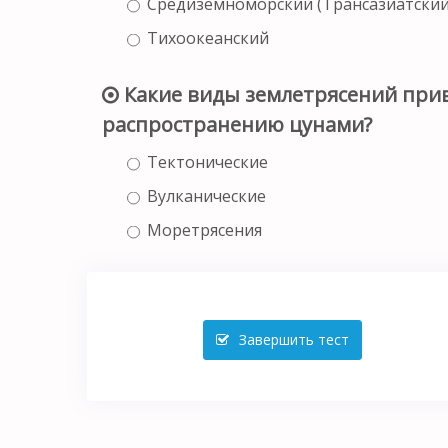
Средиземноморский (Трансазиатский
Тихоокеанский
Какие виды землетрясений при
распространению цунами?
Тектонические
Вулканические
Моретрясения
Завершить тест