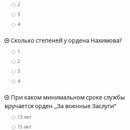
2
3
4
Сколько степеней у ордена Нахимова?
1
2
3
4
При каком минимальном сроке службы
вручается орден ,,За военные Заслуги"
13 лет
15 лет