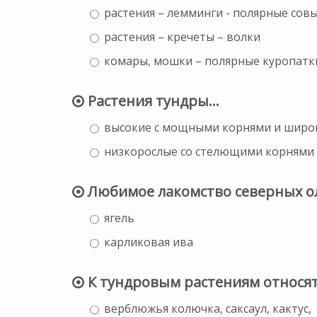
растения – лемминги - полярные сов
растения – кречеты – волки
комары, мошки – полярные куропатки
Растения тундры…
высокие с мощными корнями и широ
низкорослые со стелющими корнями 
Любимое лакомство северных о
ягель
карликовая ива
К тундровым растениям относя
верблюжья колючка, саксаул, кактус,