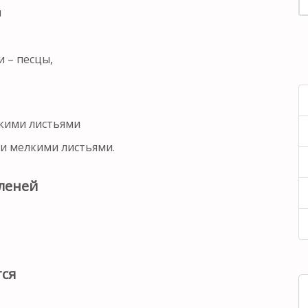
ы
 – песцы,
кими листьями
и мелкими листьями.
леней
тся