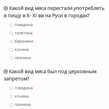
Какой вид мяса перестали употреблять
в пищу в X- XI вв на Руси в городах?
говядина
телятина
баранина
конина
свинина
Какой вид мяса был под церковным
запретом?
говядина
конина
свинина