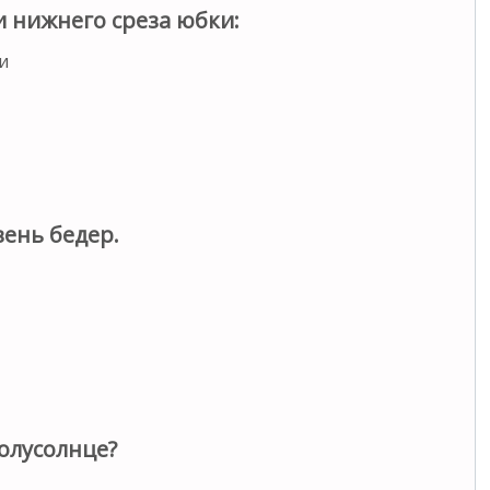
 нижнего среза юбки:
и
ень бедер.
олусолнце?