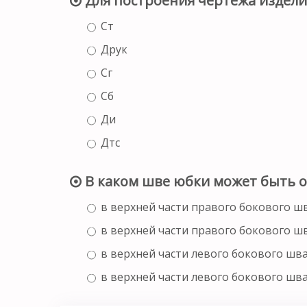
Для построения чертежа издели
Ст
Друк
Сг
Сб
Ди
Дтс
В каком шве юбки может быть о
в верхней части правого бокового ш
в верхней части правого бокового ш
в верхней части левого бокового шв
в верхней части левого бокового шв