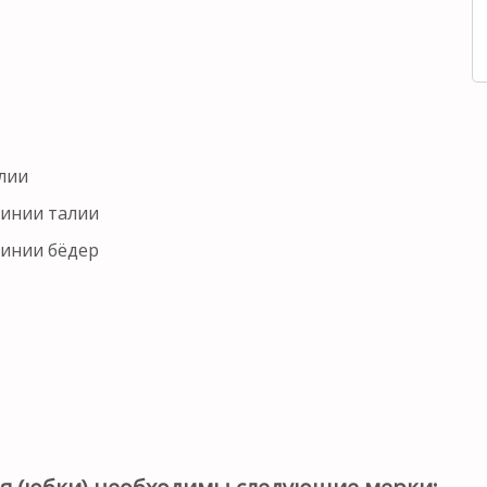
лии
линии талии
линии бёдер