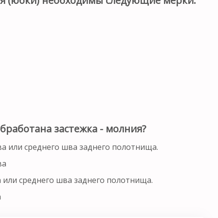
я (юбки) необходимы следующие мерки:
бработана застежка - молния?
ва или среднего шва заднего полотнища.
ва
а или среднего шва заднего полотнища.
а