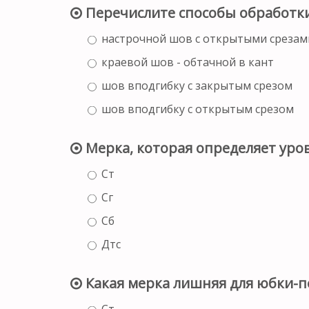
Перечислите способы обработки
настрочной шов с открытыми срезам
краевой шов - обтачной в кант
шов вподгибку с закрытым срезом
шов вподгибку с открытым срезом
Мерка, которая определяет уров
Ст
Сг
Сб
Дтс
Какая мерка лишняя для юбки-п
Ст