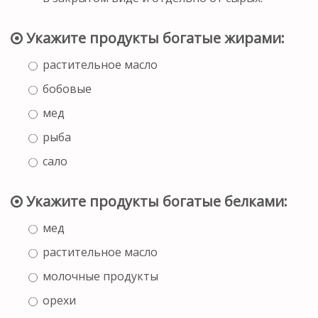
Укажите продукты богатые жирами:
растительное масло
бобовые
мед
рыба
сало
Укажите продукты богатые белками:
мед
растительное масло
молочные продукты
орехи