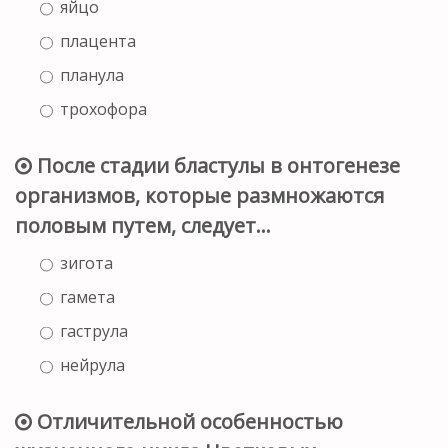
яйцо
плацента
планула
трохофора
После стадии бластулы в онтогенезе
организмов, которые размножаются
половым путем, следует…
зигота
гамета
гаструла
нейрула
Отличительной особенностью