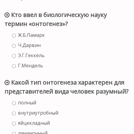
Кто ввел в биологическую науку
термин «онтогенез»?
Ж.Б.Ламарк
Ч.Дарвин
Э.Г.Геккель
Г.Мендель
Какой тип онтогенеза характерен для
представителей вида человек разумный?
полный
внутриутробный
яйцекладный
личиночный