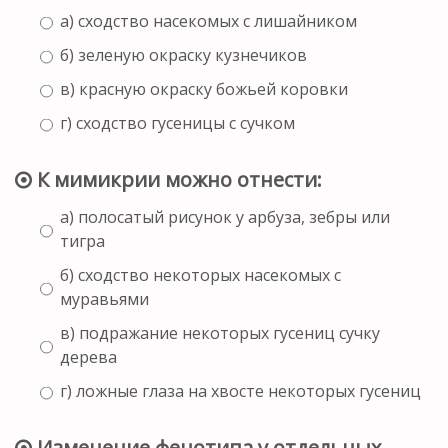
а) сходство насекомых с лишайником
б) зеленую окраску кузнечиков
в) красную окраску божьей коровки
г) сходство гусеницы с сучком
К мимикрии можно отнести:
а) полосатый рисунок у арбуза, зебры или
тигра
б) сходство некоторых насекомых с
муравьями
в) подражание некоторых гусениц сучку
дерева
г) ложные глаза на хвосте некоторых гусениц
Изменение фенотипа у отдельных