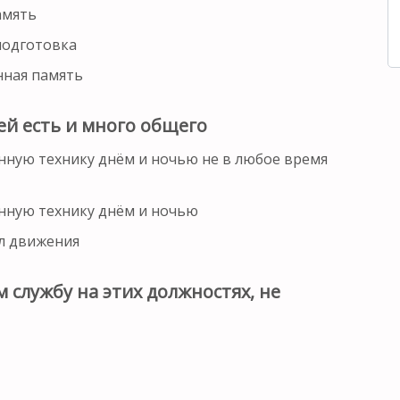
амять
подготовка
нная память
ей есть и много общего
ную технику днём и ночью не в любое время
нную технику днём и ночью
л движения
службу на этих должностях, не