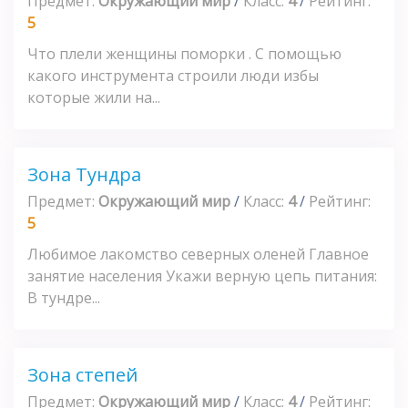
Предмет:
Окружающий мир
/
Класс:
4
/
Рейтинг:
5
Что плели женщины поморки . С помощью
какого инструмента строили люди избы
которые жили на...
Зона Тундра
Предмет:
Окружающий мир
/
Класс:
4
/
Рейтинг:
5
Любимое лакомство северных оленей Главное
занятие населения Укажи верную цепь питания:
В тундре...
Зона степей
Предмет:
Окружающий мир
/
Класс:
4
/
Рейтинг: