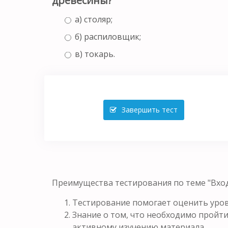
древесины?
а) столяр;
б) распиловщик;
в) токарь.
Завершить тест
Преимущества тестирования по теме "Вход
Тестирование помогает оценить уров
Знание о том, что необходимо пройти
активному изучению материала.