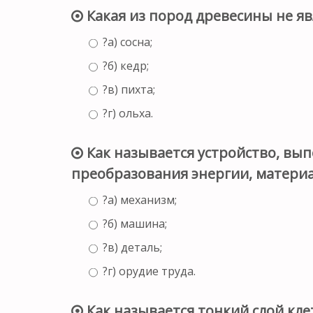
Какая из пород древесины не яв
?а) сосна;
?б) кедр;
?в) пихта;
?г) ольха.
Как называется устройство, вы
преобразования энергии, матери
?а) механизм;
?б) машина;
?в) деталь;
?г) орудие труда.
Как называется тонкий слой кл