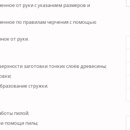
ненное от руки с указанием размеров и
лненное по правилам черчения с помощью
ное от руки.
оверхности заготовки тонких слоёв древесины;
овки;
образование стружки.
аботы пилой;
при помощи пилы;