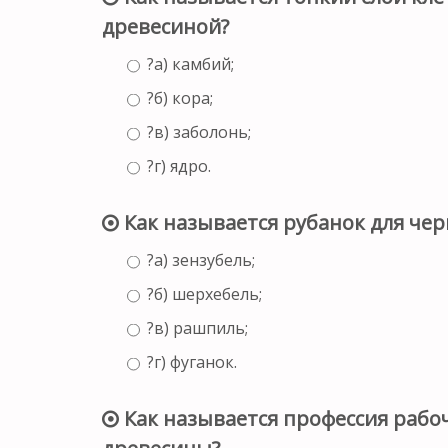
древесиной?
?а) камбий;
?б) кора;
?в) заболонь;
?г) ядро.
Как называется рубанок для че
?а) зензубель;
?б) шерхебель;
?в) рашпиль;
?г) фуганок.
Как называется профессия рабоч