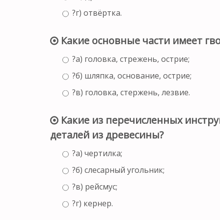
?г) отвёртка.
Какие основные части имеет гв
?а) головка, стрежень, острие;
?б) шляпка, основание, острие;
?в) головка, стержень, лезвие.
Какие из перечисленных инстр
деталей из древесины?
?а) чертилка;
?б) слесарный угольник;
?в) рейсмус;
?г) кернер.