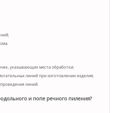
.
ний;
ома.
точек, указывающих места обработки;
могательных линий при изготовлении изделия;
я проведения линий.
одольного и попе речного пиления?