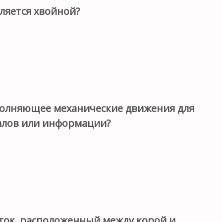
ляется хвойной?
полняющее механические движения для
алов или информации?
еток, расположенный между корой и