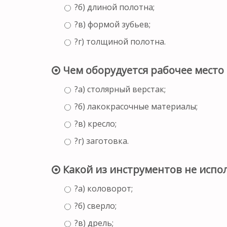
?б) длиной полотна;
?в) формой зубьев;
?г) толщиной полотна.
Чем оборудуется рабочее место
?а) столярный верстак;
?б) лакокрасочные материалы;
?в) кресло;
?г) заготовка.
Какой из инструментов не испол
?а) коловорот;
?б) сверло;
?в) дрель;