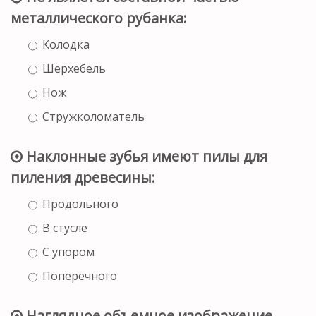
металлического рубанка:
Колодка
Шерхебель
Нож
Стружколоматель
Наклонные зубья имеют пилы для
пиления древесины:
Продольного
В стусле
С упором
Поперечного
Наглядное объемное изображение