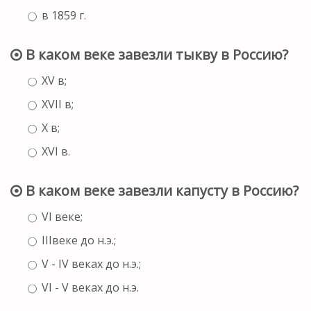
в 1859 г.
В каком веке завезли тыкву в Россию?
XV в;
XVII в;
X в;
XVI в.
В каком веке завезли капусту в Россию?
VI веке;
IIIвеке до н.э.;
V - IV веках до н.э.;
VI - V веках до н.э.