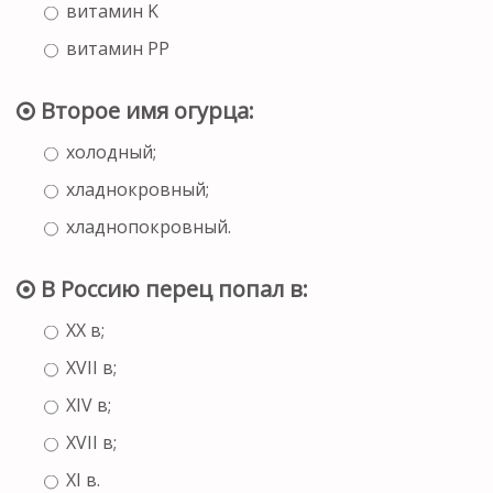
витамин K
витамин PP
Второе имя огурца:
холодный;
хладнокровный;
хладнопокровный.
В Россию перец попал в:
XX в;
XVII в;
XIV в;
XVII в;
XI в.