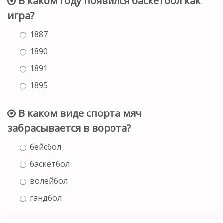
В каком году появился баскетбол как
игра?
1887
1890
1891
1895
В каком виде спорта мяч
забрасывается в ворота?
бейсбол
баскетбол
волейбол
гандбол