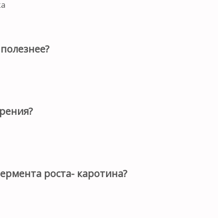
ка
 полезнее?
рения?
ермента роста- каротина?