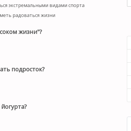
ться экстремальными видами спорта
уметь радоваться жизни
"соком жизни"?
пать подросток?
 йогурта?