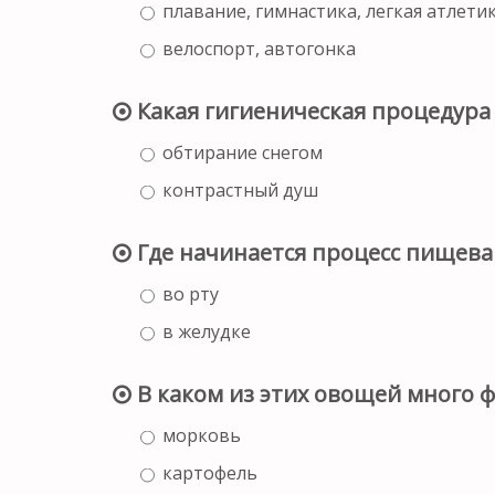
плавание, гимнастика, легкая атлети
велоспорт, автогонка
Какая гигиеническая процедура
обтирание снегом
контрастный душ
Где начинается процесс пищева
во рту
в желудке
В каком из этих овощей много ф
морковь
картофель