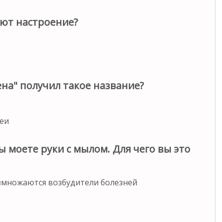
ют настроение?
на" получил такое название?
иеи
ы моете руки с мылом. Для чего вы это
размножаются возбудители болезней